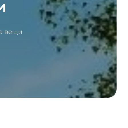
и
ые вещи