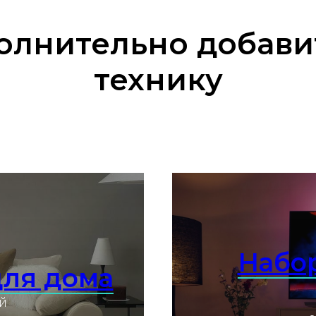
лнительно добави
технику
Набор
для дома
й