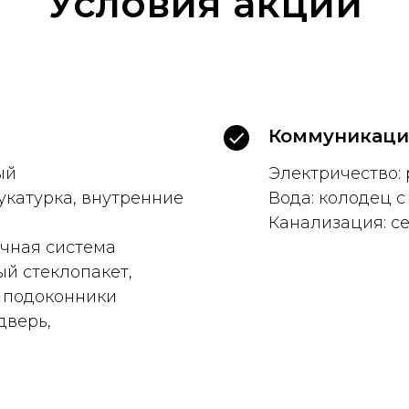
Условия акции
Коммуникаци
ый
Электричество: 
тукатурка, внутренние
Вода: колодец с
Канализация: с
очная система
ый стеклопакет,
, подоконники
дверь,