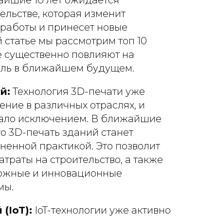
айшие 10 лет ожидается
ельстве, которая изменит
работы и принесет новые
й статье мы рассмотрим топ 10
е существенно повлияют на
сль в ближайшем будущем.
й:
Технология 3D-печати уже
ние в различных отраслях, и
стало исключением. В ближайшие
то 3D-печать зданий станет
ненной практикой. Это позволит
атраты на строительство, а также
ложные и инновационные
мы.
(IoT):
IoT-технологии уже активно