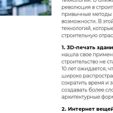
технологий. В ближ
революция в строит
привычные методы 
возможности.
В это
технологий, которы
строительную отра
1. 3D-печать здани
нашла свое примене
строительство не 
10 лет ожидается, ч
широко распростра
сократить время и з
создавать более с
архитектурные фор
2. Интернет вещей 