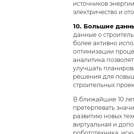
источников энергии
электричество и от
10. Большие данны
данные о строитель
более активно испо
оптимизации проце
аналитика позволя
улучшать планиров
решения для повыш
строительных проек
В ближайшие 10 лет
претерпевать знач
развитию новых техн
виртуальная и допо
робототехника, иск